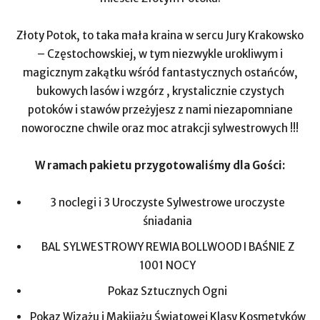
Złoty Potok, to taka mała kraina w sercu Jury Krakowsko
– Częstochowskiej, w tym niezwykle urokliwym i
magicznym zakątku wśród fantastycznych ostańców,
bukowych lasów i wzgórz , krystalicznie czystych
potoków i stawów przeżyjesz z nami niezapomniane
noworoczne chwile oraz moc atrakcji sylwestrowych !!!
W ramach pakietu przygotowaliśmy dla Gości:
3 noclegi i 3 Uroczyste Sylwestrowe uroczyste
śniadania
BAL SYLWESTROWY REWIA BOLLWOOD I BAŚNIE Z
1001 NOCY
Pokaz Sztucznych Ogni
Pokaz Wizażu i Makijażu Światowej Klasy Kosmetyków