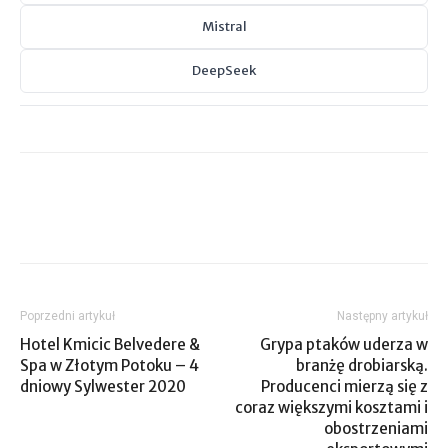
Mistral
DeepSeek
Poprzedni artykuł
Następny artykuł
Hotel Kmicic Belvedere &
Grypa ptaków uderza w
Spa w Złotym Potoku – 4
branżę drobiarską.
dniowy Sylwester 2020
Producenci mierzą się z
coraz większymi kosztami i
obostrzeniami