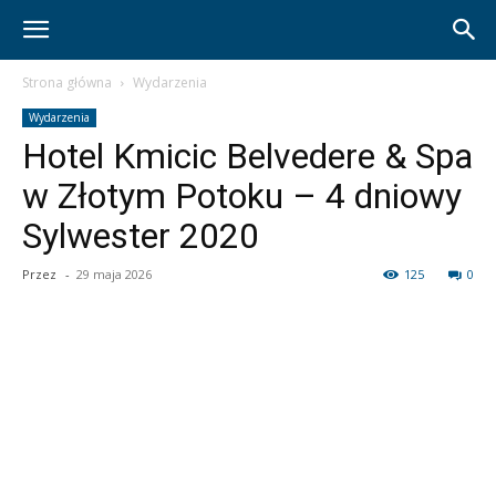
Strona główna
Wydarzenia
Wydarzenia
Hotel Kmicic Belvedere & Spa
w Złotym Potoku – 4 dniowy
Sylwester 2020
Przez
-
29 maja 2026
125
0