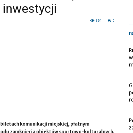
 inwestycji
854
0
n
R
w
m
G
p
r
P
 biletach komunikacji miejskiej, płatnym
z
owodu zamknięcia obiektów sportowo-kulturalnych.