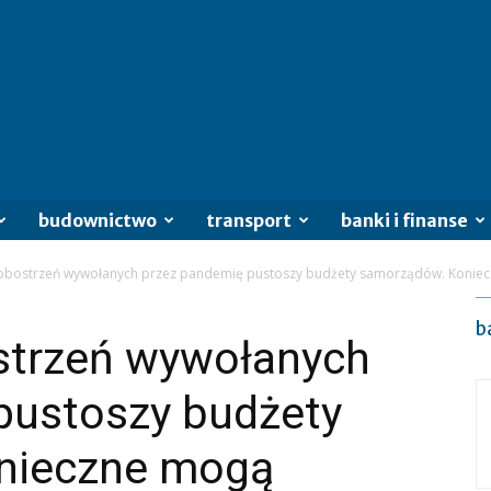
budownictwo
transport
banki i finanse
obostrzeń wywołanych przez pandemię pustoszy budżety samorządów. Koniec
b
strzeń wywołanych
pustoszy budżety
nieczne mogą