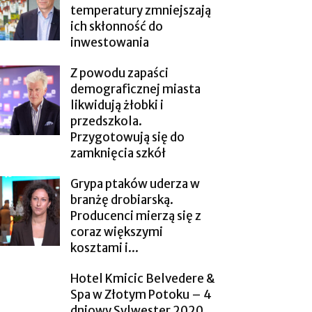
temperatury zmniejszają
ich skłonność do
inwestowania
Z powodu zapaści
demograficznej miasta
likwidują żłobki i
przedszkola.
Przygotowują się do
zamknięcia szkół
Grypa ptaków uderza w
branżę drobiarską.
Producenci mierzą się z
coraz większymi
kosztami i...
Hotel Kmicic Belvedere &
Spa w Złotym Potoku – 4
dniowy Sylwester 2020