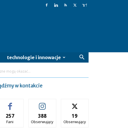
technologie i innowacje
zne mogą okazać...
ądźmy w kontakcie
257
388
19
Fani
Obserwujący
Obserwujący