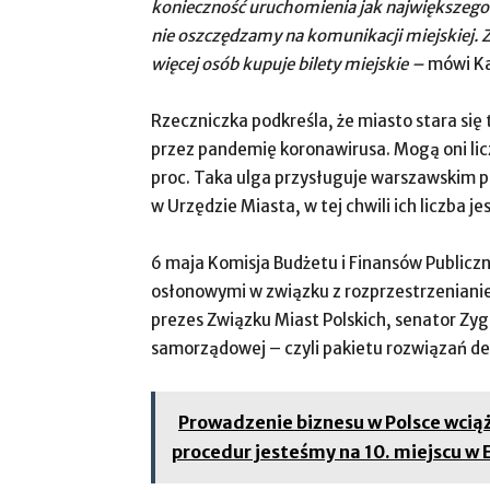
konieczność uruchomienia jak największego t
nie oszczędzamy na komunikacji miejskiej. 
więcej osób kupuje bilety miejskie –
mówi Ka
Rzeczniczka podkreśla, że miasto stara s
przez pandemię koronawirusa. Mogą oni lic
proc. Taka ulga przysługuje warszawskim 
w Urzędzie Miasta, w tej chwili ich liczba je
6 maja Komisja Budżetu i Finansów Public
osłonowymi w związku z rozprzestrzeniani
prezes Związku Miast Polskich, senator Zyg
samorządowej – czyli pakietu rozwiązań 
Prowadzenie biznesu w Polsce wcią
procedur jesteśmy na 10. miejscu w E