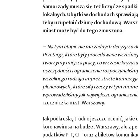
Samorządy muszą się też liczyć ze spadk
lokalnych. Ubytki w dochodach sprawiają,
żeby uzupełnić dziurę dochodową. Warszaw
miast może być do tego zmuszona.
– Na tym etapie nie ma żadnych decyzji co 
Przetargi, które były procedowane wcześniej
tworzymy miejsca pracy, co w czasie kryzysu 
oszczędności i ograniczenia rozpoczynaliśmy
wszelkiego rodzaju imprez stricte komercy
plenerowych, które siłą rzeczy w tym momenc
wprowadziliśmy jak największe ograniczeni
rzeczniczka m.st. Warszawy.
Jak podkreśla, trudno jeszcze ocenić, jaki
koronawirusa na budżet Warszawy, ale z pe
podatków PIT, CIT oraz z biletów komunikacj