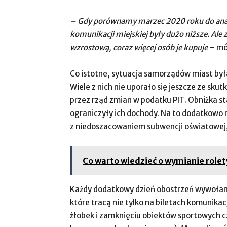
– Gdy porównamy marzec 2020 roku do analo
komunikacji miejskiej były dużo niższe. Ale 
wzrostową, coraz więcej osób je kupuje
– mó
Co istotne, sytuacja samorządów miast by
Wiele z nich nie uporało się jeszcze ze sk
przez rząd zmian w podatku PIT. Obniżka st
ograniczyły ich dochody. Na to dodatkowo 
z niedoszacowaniem subwencji oświatowej,
Co warto wiedzieć o wymianie rolet
Każdy dodatkowy dzień obostrzeń wywołan
które tracą nie tylko na biletach komunikac
żłobek i zamknięciu obiektów sportowych cz