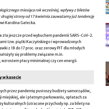
gicznego miesiąca rok wcześniej, wpływy z biletów
z drugiej strony od 17 kwietnia zauważamy już tendencję
wi Karolina Gałecka.
ła zła jeszcze przed wybuchem pandemii SARS-CoV-2.
utkami tzw. piątki Kaczyńskiego i wprowadzonych
awki z 18 do 17 proc. oraz zerowy PIT dla młodych
nałożyły się problemy związane m.in.
 wzrostem płacy minimalnej czy cen energii.
y w kasecie
ych przez pandemię pustoszy budżety samorządów,
ji miejskiej, ale i płatnym parkowaniu, opłatach za
y kulturalnych (utracone przychody np. za bilety na