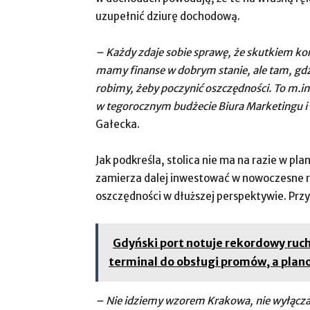
uzupełnić dziurę dochodową.
– Każdy zdaje sobie sprawę, że skutkiem k
mamy finanse w dobrym stanie, ale tam, gd
robimy, żeby poczynić oszczędności. To m.in
w tegorocznym budżecie Biura Marketingu i
Gałecka.
Jak podkreśla, stolica nie ma na razie w pl
zamierza dalej inwestować w nowoczesne r
oszczędności w dłuższej perspektywie. Prz
Gdyński port notuje rekordowy ruc
terminal do obsługi promów, a plano
– Nie idziemy wzorem Krakowa, nie wyłącza