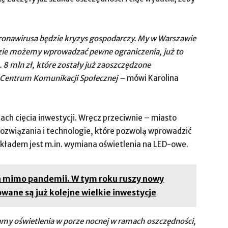
oronawirusa będzie kryzys gospodarczy. My w Warszawie
zie możemy wprowadzać pewne ograniczenia, już to
. 8 mln zł, które zostały już zaoszczędzone
 Centrum Komunikacji Społecznej –
mówi Karolina
anach cięcia inwestycji. Wręcz przeciwnie – miasto
ozwiązania i technologie, które pozwolą wprowadzić
ykładem jest m.in. wymiana oświetlenia na LED-owe.
h mimo pandemii. W tym roku ruszy nowy
wane są już kolejne wielkie inwestycje
my oświetlenia w porze nocnej w ramach oszczędności,