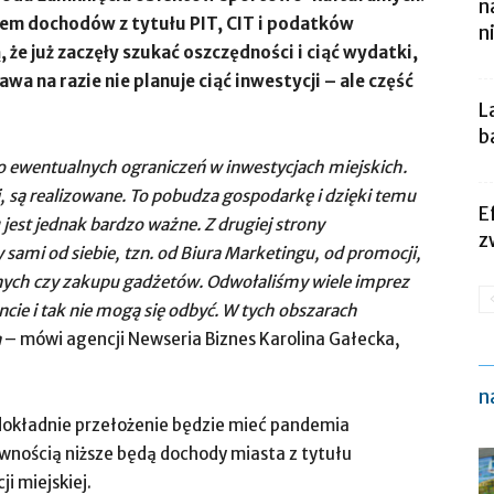
n
iem dochodów z tytułu PIT, CIT i podatków
n
 że już zaczęły szukać oszczędności i ciąć wydatki,
a na razie nie planuje ciąć inwestycji – ale część
L
b
do ewentualnych ograniczeń w inwestycjach miejskich.
, są realizowane. To pobudza gospodarkę i dzięki temu
E
jest jednak bardzo ważne. Z drugiej strony
z
 sami od siebie, tzn. od Biura Marketingu, od promocji,
jnych czy zakupu gadżetów. Odwołaliśmy wiele imprez
ie i tak nie mogą się odbyć. W tych obszarach
a
– mówi agencji Newseria Biznes Karolina Gałecka,
n
e dokładnie przełożenie będzie mieć pandemia
wnością niższe będą dochody miasta z tytułu
i miejskiej.