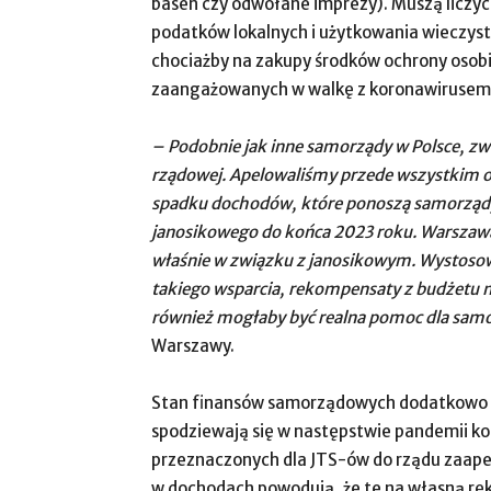
basen czy odwołane imprezy). Muszą liczyć 
podatków lokalnych i użytkowania wieczyst
chociażby na zakupy środków ochrony osobi
zaangażowanych w walkę z koronawirusem
– Podobnie jak inne samorządy w Polsce, zwr
rządowej. Apelowaliśmy przede wszystkim o
spadku dochodów, które ponoszą samorządy
janosikowego do końca 2023 roku. Warszawa
właśnie w związku z janosikowym. Wystosowa
takiego wsparcia, rekompensaty z budżetu
również mogłaby być realna pomoc dla sam
Warszawy.
Stan finansów samorządowych dodatkowo po
spodziewają się w następstwie pandemii ko
przeznaczonych dla JTS-ów do rządu zaapel
w dochodach powodują, że te na własną rękę