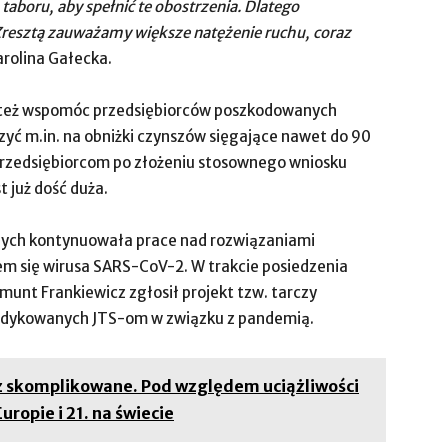
aboru, aby spełnić te obostrzenia. Dlatego
Zresztą zauważamy większe natężenie ruchu, coraz
rolina Gałecka.
ię też wspomóc przedsiębiorców poszkodowanych
zyć m.in. na obniżki czynszów sięgające nawet do 90
przedsiębiorcom po złożeniu stosownego wniosku
st już dość duża.
znych kontynuowała prace nad rozwiązaniami
em się wirusa SARS-CoV-2. W trakcie posiedzenia
munt Frankiewicz zgłosił projekt tzw. tarczy
dedykowanych JTS-om w związku z pandemią.
ż skomplikowane. Pod względem uciążliwości
uropie i 21. na świecie