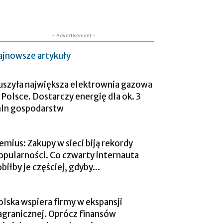
- Advertisement -
ajnowsze artykuły
uszyła największa elektrownia gazowa
 Polsce. Dostarczy energię dla ok. 3
ln gospodarstw
emius: Zakupy w sieci biją rekordy
opularności. Co czwarty internauta
obiłby je częściej, gdyby...
olska wspiera firmy w ekspansji
agranicznej. Oprócz finansów