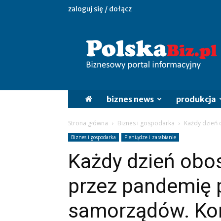
zaloguj się / dołącz
PolskaBiz.pl
biznes news
produkcja
Strona główna
Biznes i gospodarka
Każdy dzień 
Biznes i gospodarka
Pieniądze i zarabianie
Każdy dzień obo
przez pandemię 
samorządów. Ko