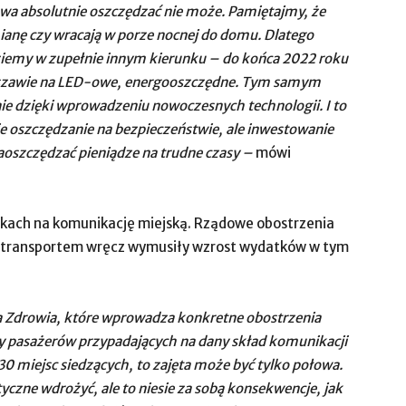
a absolutnie oszczędzać nie może. Pamiętajmy, że
mianę czy wracają w porze nocnej do domu. Dlatego
ziemy w zupełnie innym kierunku – do końca 2022 roku
rszawie na LED-owe, energooszczędne. Tym samym
e dzięki wprowadzeniu nowoczesnych technologii. I to
ie oszczędzanie na bezpieczeństwie, ale inwestowanie
oszczędzać pieniądze na trudne czasy –
mówi
tkach na komunikację miejską. Rządowe obostrzenia
m transportem wręcz wymusiły wzrost wydatków w tym
a Zdrowia, które wprowadza konkretne obostrzenia
zby pasażerów przypadających na dany skład komunikacji
30 miejsc siedzących, to zajęta może być tylko połowa.
yczne wdrożyć, ale to niesie za sobą konsekwencje, jak