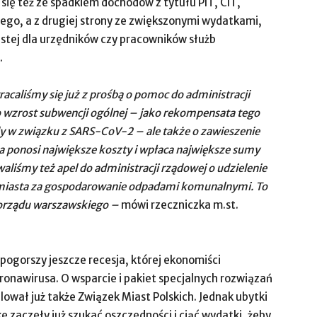
się też ze spadkiem dochodów z tytułu PIT, CIT,
ego, a z drugiej strony ze zwiększonymi wydatkami,
stej dla urzędników czy pracowników służb
.
acaliśmy się już z prośbą o pomoc do administracji
 wzrost subwencji ogólnej – jako rekompensata tego
 w związku z SARS-CoV-2 – ale także o zawieszenie
 ponosi największe koszty i wpłaca największe sumy
liśmy też apel do administracji rządowej o udzielenie
 miasta za gospodarowanie odpadami komunalnymi. To
orządu warszawskiego –
mówi rzeczniczka m.st.
gorszy jeszcze recesja, której ekonomiści
ronawirusa. O wsparcie i pakiet specjalnych rozwiązań
ował już także Związek Miast Polskich. Jednak ubytki
 zaczęły już szukać oszczędności i ciąć wydatki, żeby