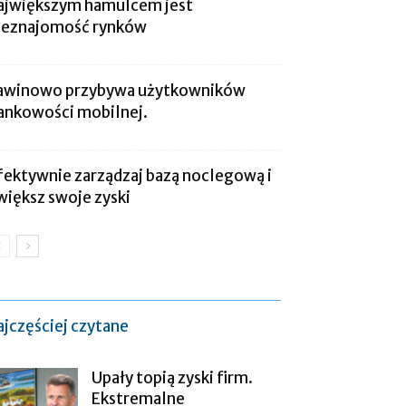
ajwiększym hamulcem jest
ieznajomość rynków
awinowo przybywa użytkowników
ankowości mobilnej.
fektywnie zarządzaj bazą noclegową i
większ swoje zyski
ajczęściej czytane
Upały topią zyski firm.
Ekstremalne