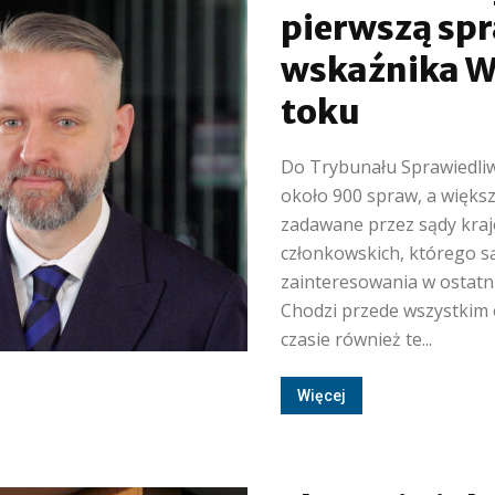
pierwszą sp
wskaźnika WI
toku
Do Trybunału Sprawiedliwo
około 900 spraw, a większ
zadawane przez sądy kraj
członkowskich, którego są
zainteresowania w ostatn
Chodzi przede wszystkim 
czasie również te...
Więcej