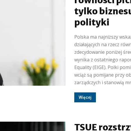
równości płci
tylko biznesu
polityki
Polska ma najniższy wska
działających na rzecz równ
zdecydowanie poniżej śred
wynika z ostatniego rapo
Equality (EIGE). Polki p
wciąż są pomijane przy o
zarządczych i stanowią mni
Więcej
TSUE rozstrz