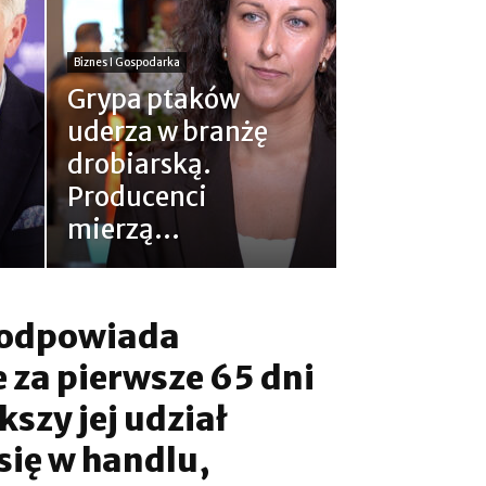
Biznes I Gospodarka
Grypa ptaków
uderza w branżę
drobiarską.
Producenci
mierzą...
a odpowiada
 za pierwsze 65 dni
kszy jej udział
się w handlu,