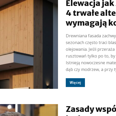
Elewacja jak
4 trwałe alt
wymagają ko
Drewniana fasada zachwyc
sezonach często traci bl
olejowania. Jeśli przeraż
rusztowań tylko po to, by
Istnieją nowoczesne mater
dąb czy modrzew, a przy ty
Więcej
Zasady wspól