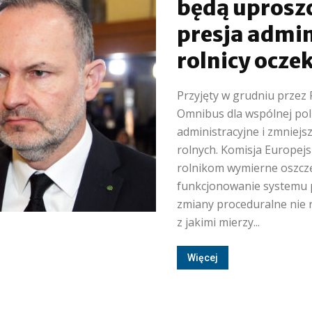
będą uproszc
presja admin
rolnicy ocze
Przyjęty w grudniu przez
Omnibus dla wspólnej poli
administracyjne i zmniej
rolnych. Komisja Europej
rolnikom wymierne oszczę
funkcjonowanie systemu p
zmiany proceduralne nie 
z jakimi mierzy...
Więcej