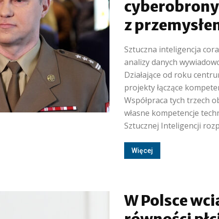
cyberobrony
z przemysłe
Sztuczna inteligencja cora
analizy danych wywiadowc
Działające od roku centr
projekty łączące kompeten
Współpraca tych trzech o
własne kompetencje tech
Sztucznej Inteligencji rozp
Więcej
W Polsce wci