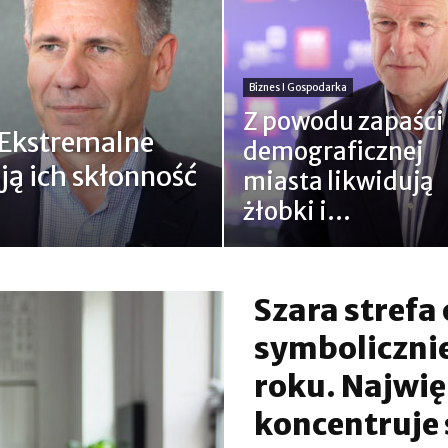
Biznes I Gospodarka
Z powodu zapaści
. Ekstremalne
demograficznej
ą ich skłonność
miasta likwidują
żłobki i...
Szara stref
symbolicznie
roku. Najwię
koncentruje 