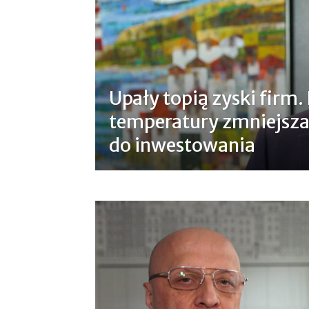
Upały topią zyski firm
temperatury zmniejszaj
do inwestowania