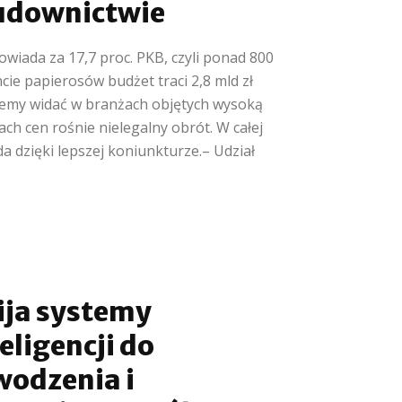
budownictwie
owiada za 17,7 proc. PKB, czyli ponad 800
ie papierosów budżet traci 2,8 mld zł
lemy widać w branżach objętych wysoką
ch cen rośnie nielegalny obrót. W całej
da dzięki lepszej koniunkturze.– Udział
ija systemy
eligencji do
wodzenia i