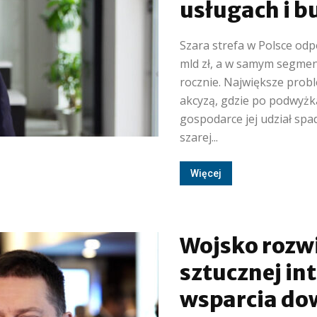
usługach i 
Szara strefa w Polsce odp
mld zł, a w samym segmenc
rocznie. Największe prob
akcyzą, gdzie po podwyżka
gospodarce jej udział spa
szarej...
Więcej
Wojsko rozw
sztucznej int
wsparcia do