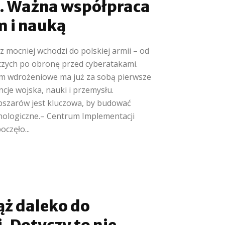
. Ważna współpraca
m i nauką
z mocniej wchodzi do polskiej armii – od
zych po obronę przed cyberatakami.
um wdrożeniowe ma już za sobą pierwsze
cje wojska, nauki i przemysłu.
bszarów jest kluczowa, by budować
nologiczne.– Centrum Implementacji
oczęło...
ąż daleko do