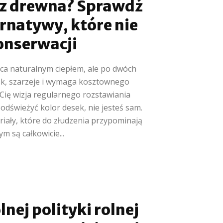
 z drewna? Sprawdź
ernatywy, które nie
nserwacji
a naturalnym ciepłem, ale po dwóch
ask, szarzeje i wymaga kosztownego
a Cię wizja regularnego rozstawiania
 odświeżyć kolor desek, nie jesteś sam.
iały, które do złudzenia przypominają
m są całkowicie...
nej polityki rolnej