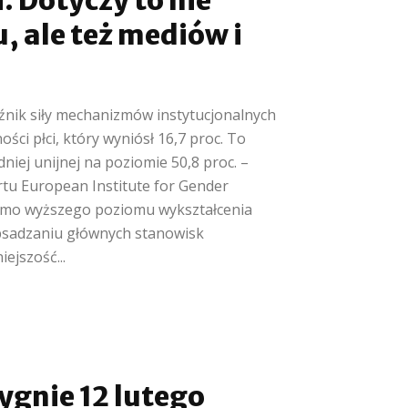
. Dotyczy to nie
, ale też mediów i
źnik siły mechanizmów instytucjonalnych
ości płci, który wyniósł 16,7 proc. To
niej unijnej na poziomie 50,8 proc. –
rtu European Institute for Gender
omimo wyższego poziomu wykształcenia
bsadzaniu głównych stanowisk
ejszość...
ygnie 12 lutego