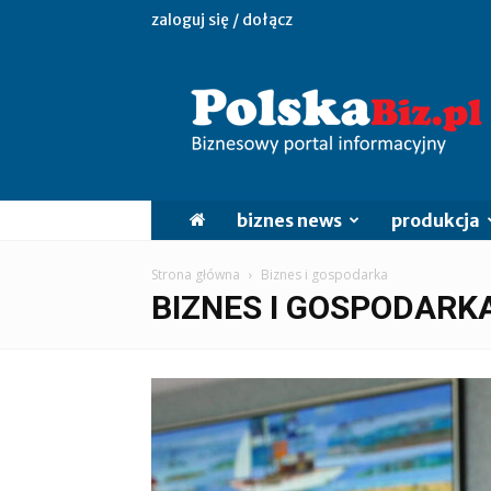
zaloguj się / dołącz
PolskaBiz.pl
biznes news
produkcja
Strona główna
Biznes i gospodarka
BIZNES I GOSPODARK