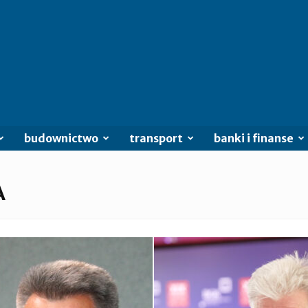
budownictwo
transport
banki i finanse
A