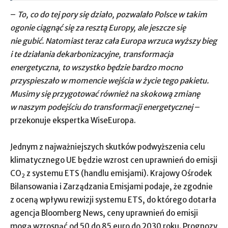
–
To, co do tej pory się działo, pozwalało Polsce w takim
ogonie ciągnąć się za resztą Europy, ale jeszcze się
nie gubić. Natomiast teraz cała Europa wrzuca wyższy bieg
i te działania dekarbonizacyjne, transformacja
energetyczna, to wszystko będzie bardzo mocno
przyspieszało w momencie wejścia w życie tego pakietu.
Musimy się przygotować również na skokową zmianę
w naszym podejściu do transformacji energetycznej
–
przekonuje ekspertka WiseEuropa.
Jednym z najważniejszych skutków podwyższenia celu
klimatycznego UE będzie wzrost cen uprawnień do emisji
CO
z systemu ETS (handlu emisjami). Krajowy Ośrodek
2
Bilansowania i Zarządzania Emisjami podaje, że zgodnie
z oceną wpływu rewizji systemu ETS, do którego dotarła
agencja Bloomberg News, ceny uprawnień do emisji
mogą wzrosnąć od 50 do 85 euro do 2030 roku. Prognozy