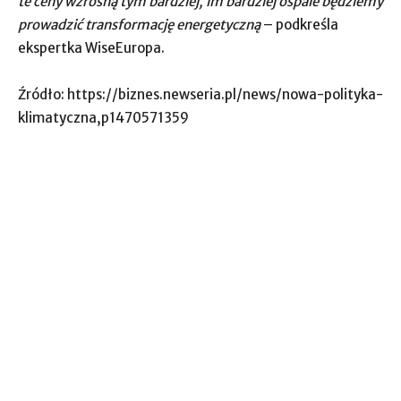
te ceny wzrosną tym bardziej, im bardziej ospale będziemy
prowadzić transformację energetyczną
– podkreśla
ekspertka WiseEuropa.
Źródło: https://biznes.newseria.pl/news/nowa-polityka-
klimatyczna,p1470571359