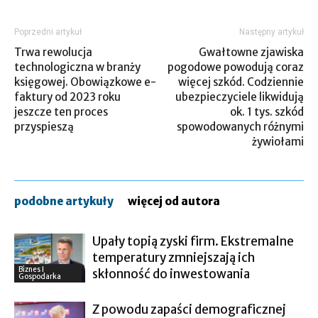
Poprzedni artykuł
Następny artykuł
Trwa rewolucja
Gwałtowne zjawiska
technologiczna w branży
pogodowe powodują coraz
księgowej. Obowiązkowe e-
więcej szkód. Codziennie
faktury od 2023 roku
ubezpieczyciele likwidują
jeszcze ten proces
ok. 1 tys. szkód
przyspieszą
spowodowanych różnymi
żywiołami
podobne artykuły
więcej od autora
Upały topią zyski firm. Ekstremalne
temperatury zmniejszają ich
Biznes I
skłonność do inwestowania
Gospodarka
Z powodu zapaści demograficznej