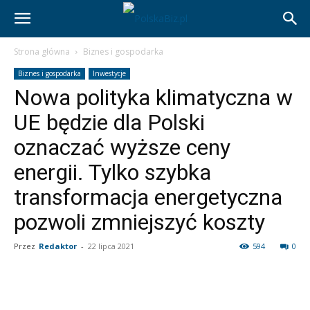
Strona główna
Biznes i gospodarka
Biznes i gospodarka
Inwestycje
Nowa polityka klimatyczna w
UE będzie dla Polski
oznaczać wyższe ceny
energii. Tylko szybka
transformacja energetyczna
pozwoli zmniejszyć koszty
Przez
Redaktor
-
22 lipca 2021
594
0