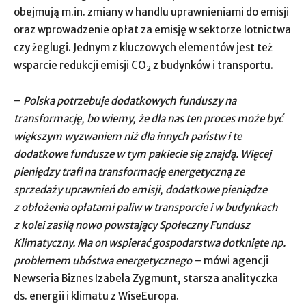
obejmują m.in. zmiany w handlu uprawnieniami do emisji
oraz wprowadzenie opłat za emisję w sektorze lotnictwa
czy żeglugi. Jednym z kluczowych elementów jest też
wsparcie redukcji emisji CO
z budynków i transportu.
2
–
Polska potrzebuje dodatkowych funduszy na
transformację, bo wiemy, że dla nas ten proces może być
większym wyzwaniem niż dla innych państw i te
dodatkowe fundusze w tym pakiecie się znajdą. Więcej
pieniędzy trafi na transformację energetyczną ze
sprzedaży uprawnień do emisji, dodatkowe pieniądze
z obłożenia opłatami paliw w transporcie i w budynkach
z kolei zasilą nowo powstający Społeczny Fundusz
Klimatyczny. Ma on wspierać gospodarstwa dotknięte np.
problemem ubóstwa energetycznego
– mówi agencji
Newseria Biznes Izabela Zygmunt, starsza analityczka
ds. energii i klimatu z WiseEuropa.