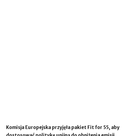
Komisja Europejska przyjęła pakiet Fit for 55, aby
dostosować politykę unijną do obniżenia emisji