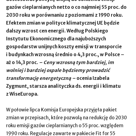
gazów cieplarnianych netto o co najmniej 55 proc. do
2030 roku w porównaniu z poziomami z 1990 roku.
Efektem zmian w polityce klimatycznej UE będzie
dalszy wzrost cen energii. Według Polskiego
Instytutu Ekonomicznego dla najuboższych
gospodarstw unijnych koszty emisji w transporcie
i budynkach wzrosną średnio o 4,3 proc., w Polsce –
aż o 14,3 proc.
– Ceny wzrosną tym bardziej, im
wolniej i bardziej ospale będziemy prowadzić
transformację energetyczną –
ocenia Izabela
Zygmunt, starsza analityczka ds. energii i klimatu
z WiseEuropa.
W połowie lipca Komisja Europejska przyjęła pakiet
zmian w przepisach, które pozwolą na redukcję do 2030
roku emisji gazów cieplarnianych o 55 proc. względem
1990 roku. Regulacje zawarte w pakiecie Fit for 55