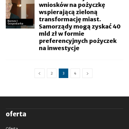
wniosków na pożyczkę
wspierającą zieloną
transformację miast.
Biznes I
Gospodarka
Samorządy mogą zyskać 40
mld zł w formie
preferencyjnych pożyczek
na inwestycje
2
3
4
oferta
Oferta