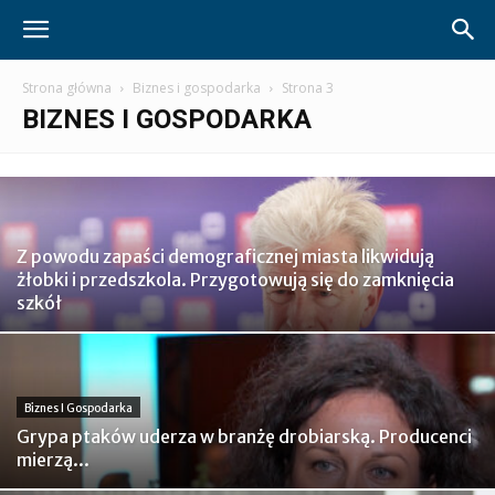
Strona główna
Biznes i gospodarka
Strona 3
BIZNES I GOSPODARKA
Z powodu zapaści demograficznej miasta likwidują
żłobki i przedszkola. Przygotowują się do zamknięcia
szkół
Biznes I Gospodarka
Grypa ptaków uderza w branżę drobiarską. Producenci
mierzą...