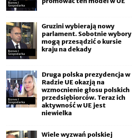
promować ten model w UE
Biznes I
Gospodarka
Gruzini wybierają nowy
parlament. Sobotnie wybory
mogą przesądzić o kursie
kraju na dekady
Biznes I
Gospodarka
Druga polska prezydencja w
Radzie UE okazją na
wzmocnienie głosu polskich
przedsiębiorców. Teraz ich
Biznes I
Gospodarka
aktywność w UE jest
niewielka
Wiele wyzwań polskiej