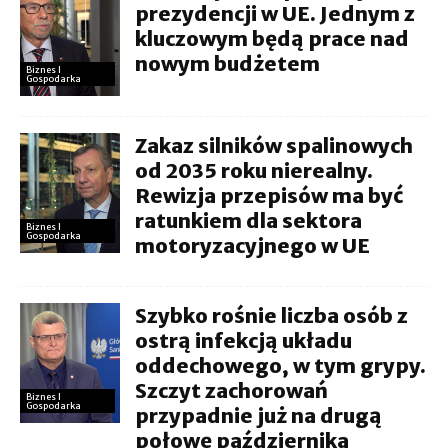
prezydencji w UE. Jednym z
kluczowym będą prace nad
nowym budżetem
Biznes I
Gospodarka
Zakaz silników spalinowych
od 2035 roku nierealny.
Rewizja przepisów ma być
ratunkiem dla sektora
Biznes I
Gospodarka
motoryzacyjnego w UE
Szybko rośnie liczba osób z
ostrą infekcją układu
oddechowego, w tym grypy.
Szczyt zachorowań
Biznes I
Gospodarka
przypadnie już na drugą
połowę października