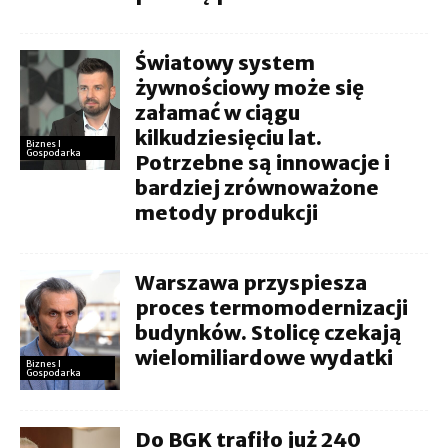
Światowy system
żywnościowy może się
załamać w ciągu
kilkudziesięciu lat.
Biznes I
Gospodarka
Potrzebne są innowacje i
bardziej zrównoważone
metody produkcji
Warszawa przyspiesza
proces termomodernizacji
budynków. Stolicę czekają
wielomiliardowe wydatki
Biznes I
Gospodarka
Do BGK trafiło już 240